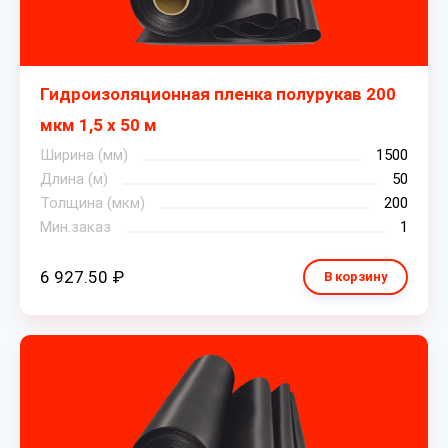
Гидроизоляционная пленка полурукав 200
мкм 1,5 х 50 м
Ширина (мм)
1500
Длина (м)
50
Толщина (мкм)
200
Мин.заказ
1
6 927.50 ₽
В корзину