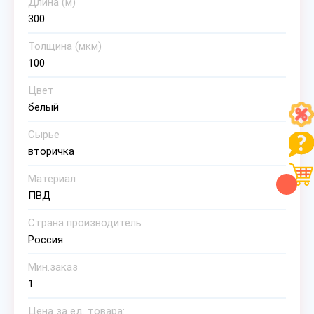
Длина (м)
300
Толщина (мкм)
100
Цвет
белый
Сырье
вторичка
Материал
ПВД
Страна производитель
Россия
Мин.заказ
1
Цена за ед. товара: