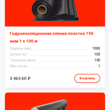
Гидроизоляционная пленка полотно 150
мкм 1 х 100 м
Ширина (мм)
1000
Длина (м)
100
Толщина (мкм)
150
Мин.заказ
1
3 463.60 ₽
В корзину