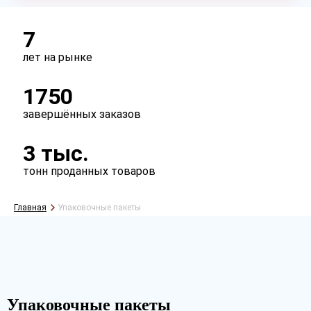
Сырье
первичное
вторичное
7
лет на рынке
Перфорация
1750
есть
нет
завершённых заказов
Ручки
3 тыс.
есть
нет
тонн проданных товаров
Главная
Упаковочные пакеты
Упаковочные пакеты