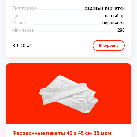
Тип товара
садовые перчатки
Цвет
на выбор
Сырье
первичное
Мин.заказ
280
39.00 ₽
В корзину
Фасовочные пакеты 40 х 45 см 35 мкм