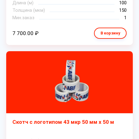
Длина (м)
100
Толщина (мкм)
150
Мин.заказ
1
7 700.00 ₽
В корзину
Скотч с логотипом 43 мкр 50 мм х 50 м