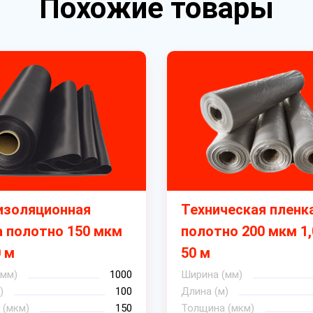
Похожие товары
изоляционная
Техническая пленк
а полотно 150 мкм
полотно 200 мкм 1,
0 м
50 м
(мм)
1000
Ширина (мм)
)
100
Длина (м)
 (мкм)
150
Толщина (мкм)