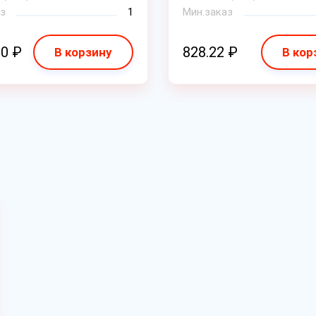
з
1
Мин.заказ
60 ₽
828.22 ₽
В корзину
В кор