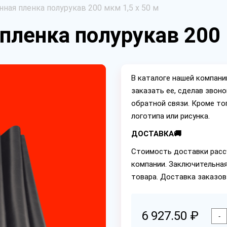
ная пленка полурукав 200 мкм 1,5 х 50 м
пленка полурукав 200 
В каталоге нашей компан
заказать ее, сделав звон
обратной связи. Кроме то
логотипа или рисунка.
ДОСТАВКА🚚
Стоимость доставки расс
компании. Заключительная
товара. Доставка заказов
6 927.50 ₽
-