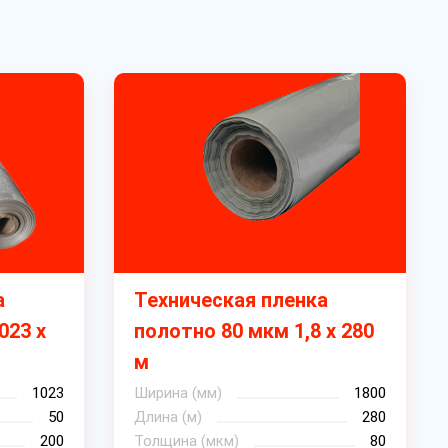
а
Техническая пленка
023 х
полотно 80 мкм 1,8 х 280
м
1023
Ширина (мм)
1800
50
Длина (м)
280
200
Толщина (мкм)
80