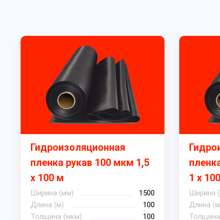
Гидроизоляционная
Гидро
пленка рукав 100 мкм 1,5
пленк
х 100 м
1 х 10
Ширина (мм)
1500
Ширина 
Длина (м)
100
Длина (м
Толщина (мкм)
100
Толщина