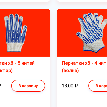
ки хб - 5 нитей
Перчатки хб - 4 нит
ктор)
(волна)
₽
13.00 ₽
В корзину
В кор