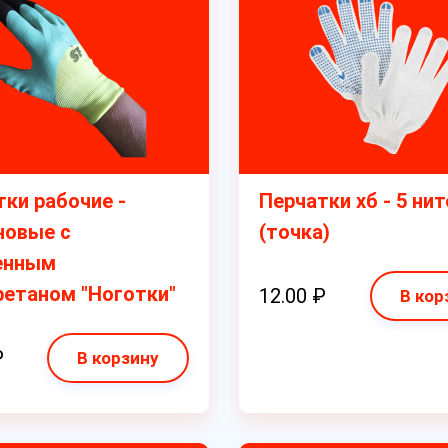
ки рабочие -
Перчатки хб - 5 нит
новые с
(точка)
енным
ретаном "Ноготки"
12.00 ₽
В кор
₽
В корзину