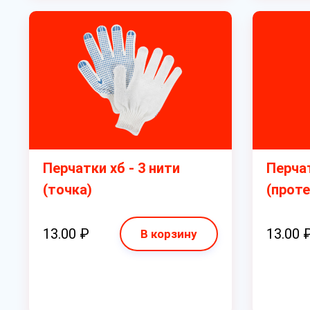
Перчатки хб - 3 нити
Перчат
(точка)
(проте
13.00 ₽
13.00 
В корзину