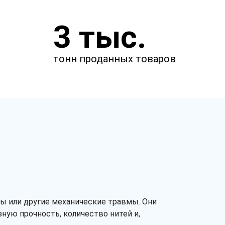
Укажите параметры
3 тыс.
Чтобы мы смогли рассчитать
стоимость товаров.
тонн проданных товаров
Облив
без облива
одинарный
двойной
Количество нитей
3
4
5
ны или другие механические травмы. Они
ную прочность, количество нитей и,
ПВХ нанесение