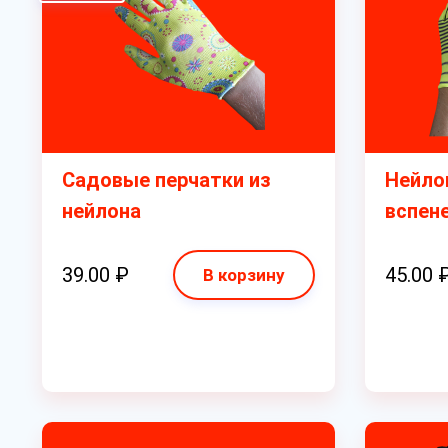
Садовые перчатки из
Нейло
нейлона
вспен
39.00 ₽
45.00 
В корзину