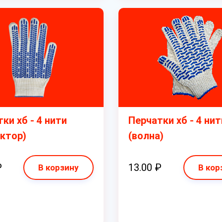
ки хб - 4 нити
Перчатки хб - 4 нит
ктор)
(волна)
₽
13.00 ₽
В корзину
В кор