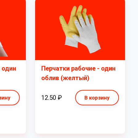
 один
Перчатки рабочие - один
облив (желтый)
12.50 ₽
зину
В корзину