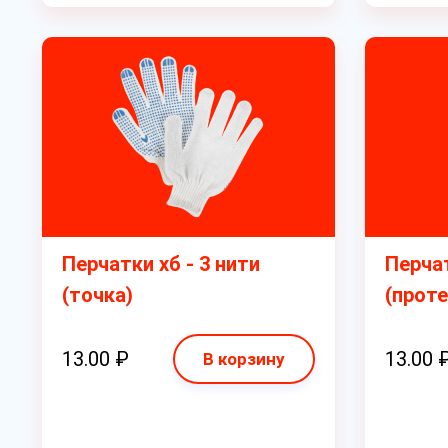
Перчатки хб - 3 нити
Перчат
(точка)
(проте
13.00 ₽
13.00 
В корзину