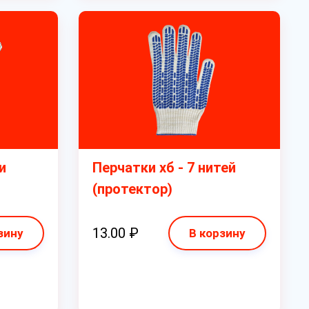
и
Перчатки хб - 7 нитей
(протектор)
13.00 ₽
зину
В корзину