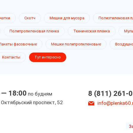
чатки
Скотч
Мешки для мусора
Полиэтиленовая п
Полипропиленовая пленка
Техническая пленка
Муль
рчатки
Пакеты фасовочные
Мешки полипропиленовые
Воздушно
Контакты
Тут интересно
 — 18:00
8 (811) 261-
по будням
ы
. Октябрьский проспект, 52
info@plenka60.
З