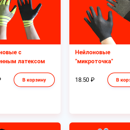
новые с
Нейлоновые
енным латексом
"микроточка"
₽
18.50 ₽
В корзину
В кор