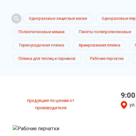
Одноразовые защитные маски
Одноразовые пер
Полиэтиленовые мешки
Пакеты полипропиленовые
Рабочие пе
Термоусадочная пленка
Армированная пленка
Пленка для теплиц и парников
Рабочие перчатки
в Пскове
9:00
продукция по ценам от
только приятные цен
ул
производителя