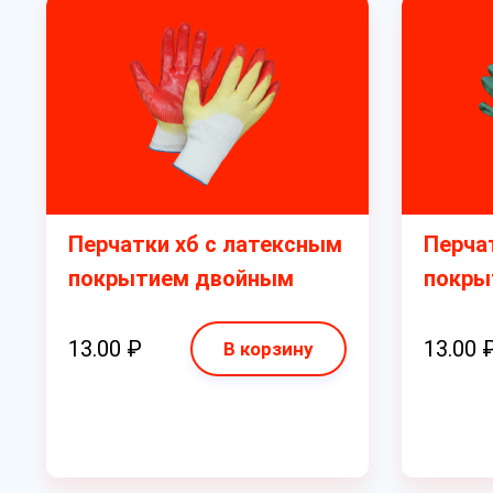
Перчатки хб с латексным
Перча
покрытием двойным
покры
13.00 ₽
13.00 
В корзину