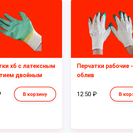
тки хб с латексным
Перчатки рабочие -
тием двойным
облив
₽
12.50 ₽
В корзину
В кор