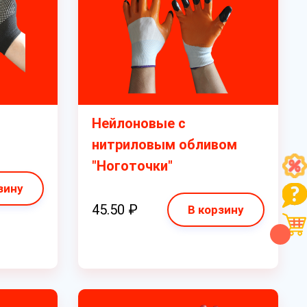
Нейлоновые с
нитриловым обливом
"Ноготочки"
зину
45.50 ₽
В корзину