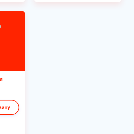
и
зину