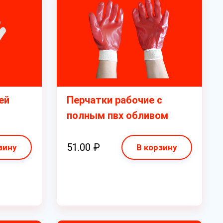
ей
Перчатки рабочие с
полным пвх обливом
51.00 ₽
зину
В корзину