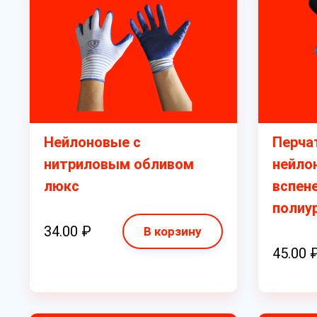
Нейлоновые с
Перчат
нитриловым обливом
нейло
люкс
вспен
полиу
34.00 ₽
В корзину
45.00 