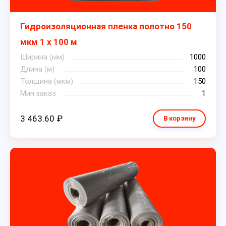
Гидроизоляционная пленка полотно 150
мкм 1 х 100 м
Ширина (мм)
1000
Длина (м)
100
Толщина (мкм)
150
Мин.заказ
1
3 463.60 ₽
В корзину