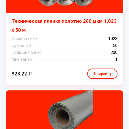
Техническая пленка полотно 200 мкм 1,023
х 50 м
Ширина (мм)
1023
Длина (м)
50
Толщина (мкм)
200
Мин.заказ
1
828.22 ₽
В корзину