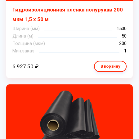
Гидроизоляционная пленка полурукав 200
мкм 1,5 х 50 м
Ширина (мм)
1500
Длина (м)
50
Толщина (мкм)
200
Мин.заказ
1
6 927.50 ₽
В корзину