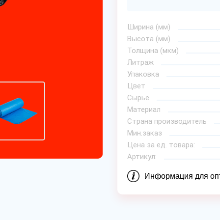
Ширина (мм)
Высота (мм)
Толщина (мкм)
Литраж
Упаковка
Цвет
Сырье
Материал
Страна производитель
Мин.заказ
Цена за ед. товара:
Артикул:
Информация для оп