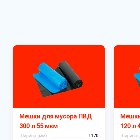
Мешки для мусора ПВД
Мешки
300 л 55 мкм
120 л 
Ширина (мм)
1170
Ширина 