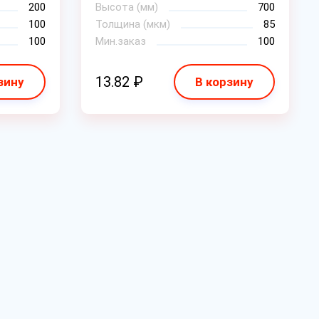
200
Высота (мм)
700
100
Толщина (мкм)
85
100
Мин.заказ
100
13.82 ₽
зину
В корзину