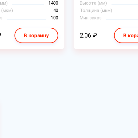
(мм)
1400
Высота (мм)
 (мкм)
40
Толщина (мкм)
з
100
Мин.заказ
₽
2.06 ₽
В корзину
В кор