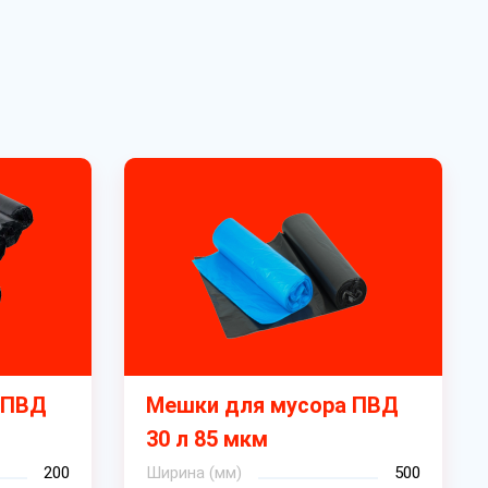
 ПВД
Мешки для мусора ПВД
30 л 85 мкм
200
Ширина (мм)
500