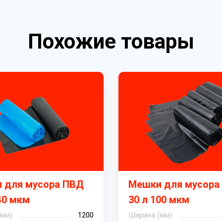
Похожие товары
 для мусора ПВД
Мешки для мусора
40 мкм
30 л 100 мкм
(мм)
1200
Ширина (мм)