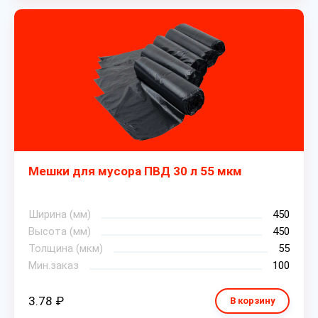
Мешки для мусора ПВД 30 л 55 мкм
Ширина (мм)
450
Высота (мм)
450
Толщина (мкм)
55
Мин.заказ
100
3.78 ₽
В корзину