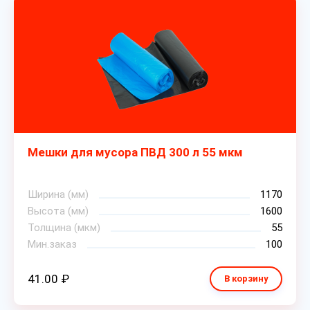
Мешки для мусора ПВД 300 л 55 мкм
Ширина (мм)
1170
Высота (мм)
1600
Толщина (мкм)
55
Мин.заказ
100
41.00 ₽
В корзину