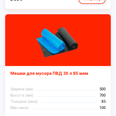
Мешки для мусора ПВД 30 л 85 мкм
Ширина (мм)
500
Высота (мм)
700
Толщина (мкм)
85
Мин.заказ
100