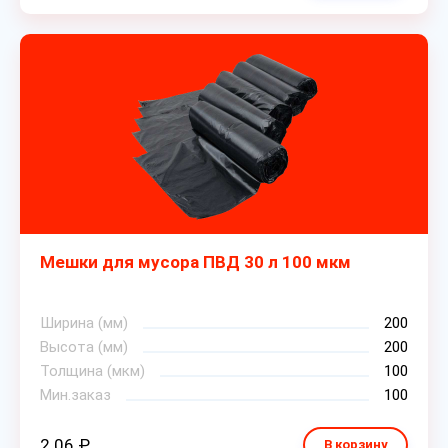
Мешки для мусора ПВД 30 л 100 мкм
Ширина (мм)
200
Высота (мм)
200
Толщина (мкм)
100
Мин.заказ
100
2.06 ₽
В корзину