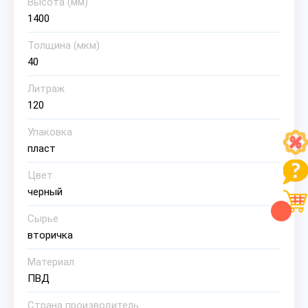
Высота (мм)
1400
Толщина (мкм)
40
Литраж
120
Упаковка
пласт
Цвет
черный
Сырье
вторичка
Материал
ПВД
Страна производитель