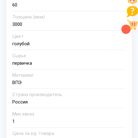
60
Толщина (мкм)
3000
Цвет
голубой
Сырье
первичка
Материал
ВПЭ
Страна производитель
Россия
Мин.заказ
1
Цена за ед. товара: