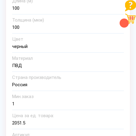
Длина (м)
100
Толщина (мкм)
100
Цвет
черный
Материал
ПВД
Страна производитель
Россия
Мин.заказ
1
Цена за ед. товара:
2051.5
Артикул: